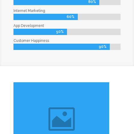
80%
80%
Internet Marketing
60%
60%
App Development
50%
50%
Customer Happiness
90%
90%