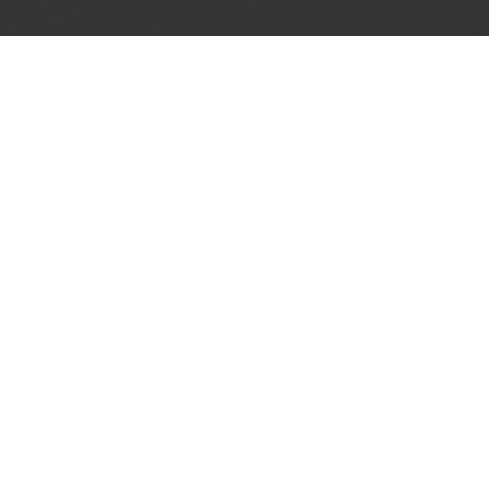
al (EOJ) til ældre – og
angeret og afholdt
ops.
gt været fokus på at designe hensigtmæssige
gange i modtagelse og koordinering af
er optimering af arbejdsgange for journaler
og prøvesvar.