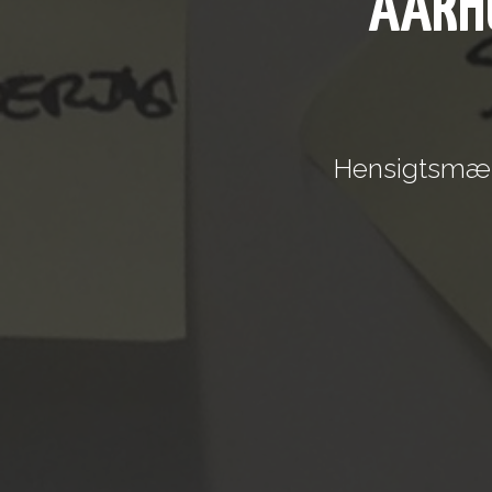
AARH
Hensigtsmæss