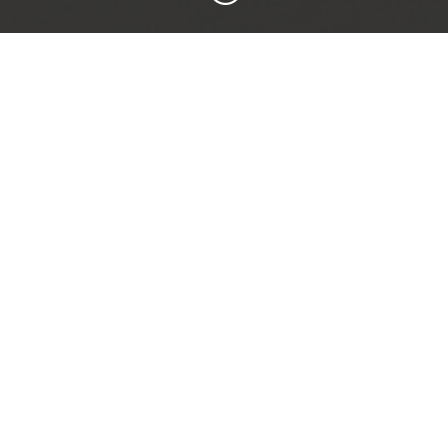
det af en ny elektronisk omsorgsjourn
 Aarhus Kommune har Symmetric arr
ejdsgangs-visionsseminar og worksh
og har i projektopstarten
I projektet har der særli
ærende arbejdsgange. Disse
og ensrettede arbejds
ge forgreninger og forskellig
patientens forløb, herund
atoriet.