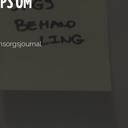
PS OM
msorgsjournal