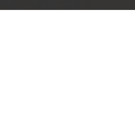
I forbindelse med udbu
sundhedsområdet i
arb
Symmetric har fungeret som projektleder 
kortlagt og visualiseret ambulatoriet nuv
visualiseringer viste tydeligt, at der er man
praksis på tværs af ambul