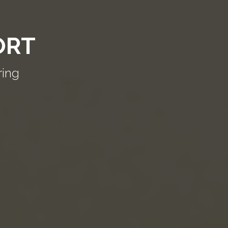
ORT
ring