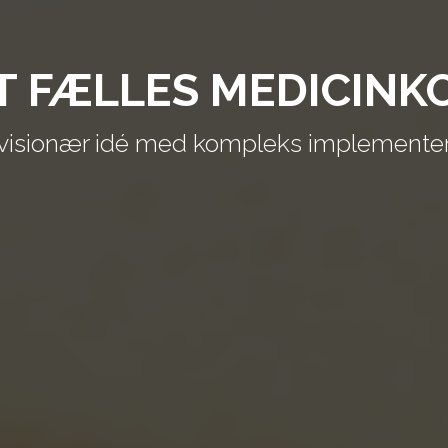
T FÆLLES MEDICINK
visionær idé med kompleks implemente