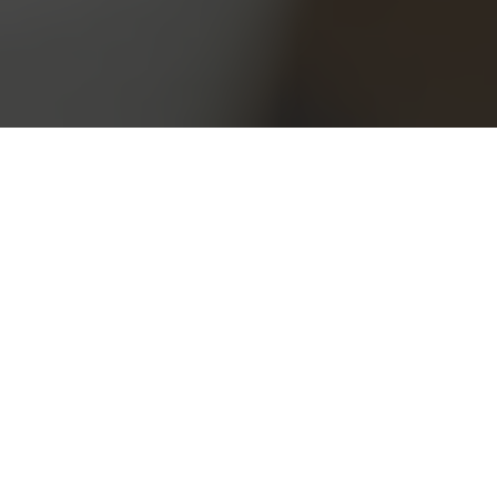
-projekter, er der visse udfordringer,
jekter siden 2009 og har derfor et
 at FMK og nye arbejdsgange understøtter
identificeret og håndteret så tidligt i
ed procesoptimeringen som følge af