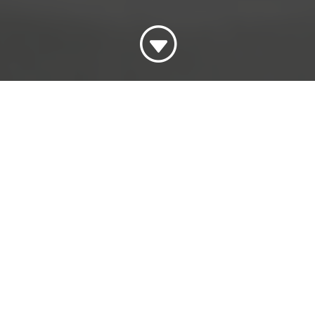
G
 se behovet for. Men som med mange andre store offentlige IT
arbejdet med Det Fælles MedicinKort (FMK) i forskellige pro
egioner, kommuner og praktiserende læger.
K bygger på arbejdsgangsanalyse og -design, så det sikres,
sgangsanalyser bliver opmærksomhedspunkter og udfordringer 
uering af FMK, herunder måling af gevinster i forbindelse m