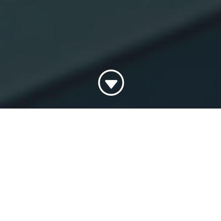
G
Nulpunktsevaluering af Hurtig Adgang på
Bispebjerg og Frederiksberg Hospital
Med henblik på at vurdere effekten af det ABT-
fondsstøttede projekt Hurtig Adgang, har
Symmetric undersøgt før-situationen på
Bispebjerg og Frederiksberg Hospital.