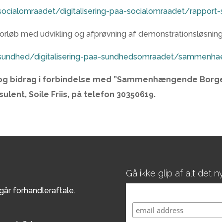
ocialomraadet/digitalisering-paa-socialomraadet/rappo
øb med udvikling og afprøvning af demonstrationsløsning
sundhed/digitalisering-paa-sundhedsomraadet/sammenha
 og bidrag i forbindelse med ”Sammenhængende Borger
nsulent, Soile Friis, på telefon 30350619.
Gå ikke glip af alt det
r forhandleraftale.
Subscribe to our mailing