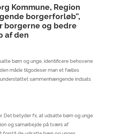
borg Kommune, Region
ngende borgerforløb”,
or borgerne og bedre
p af den
atte børn og unge, identificere behovene
å den måde tilgodeser man et fælles
 it-understøttet sammenhængende indsats
. Det betyder fx, at udsatte børn og unge
ation og samarbejde på tværs af
t forstå de udsatte børn og unges