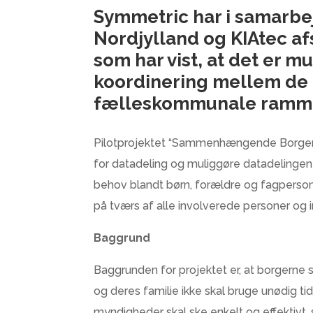
Symmetric har i samarb
Nordjylland og KIAtec a
som har vist, at det er 
koordinering mellem de 
fælleskommunale ramme
Pilotprojektet “Sammenhængende Borgerfo
for datadeling og muliggøre datadelingen
behov blandt børn, forældre og fagperso
på tværs af alle involverede personer og i
Baggrund
Baggrunden for projektet er, at borgerne
og deres familie ikke skal bruge unødig t
myndigheder skal ske enkelt og effektivt