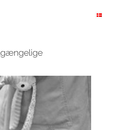
R
NYHEDER
OM OS
PRIVATLIVSPOLITIK
DANSK
lgængelige