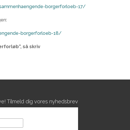
rt-sammenhaengende-borgerforloeb-17/
en:
engende-borgerforloeb-18/
forløb”, så skriv
 nye! Tilmeld dig vores nyhedsbrev
 list