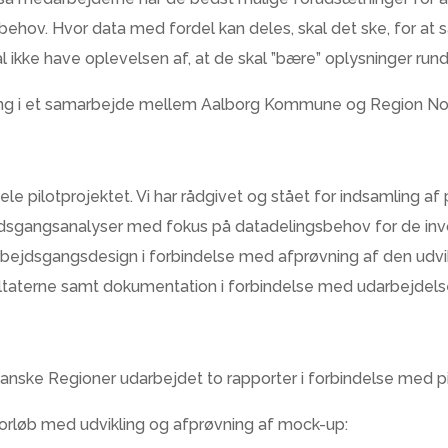
ov. Hvor data med fordel kan deles, skal det ske, for at s
l ikke have oplevelsen af, at de skal ”bære” oplysninger ru
ing i et samarbejde mellem Aalborg Kommune og Region Nor
e pilotprojektet. Vi har rådgivet og stået for indsamling af 
jdsgangsanalyser med fokus på datadelingsbehov for de invol
bejdsgangsdesign i forbindelse med afprøvning af den udvi
ultaterne samt dokumentation i forbindelse med udarbejdels
ske Regioner udarbejdet to rapporter i forbindelse med pi
løb med udvikling og afprøvning af mock-up: