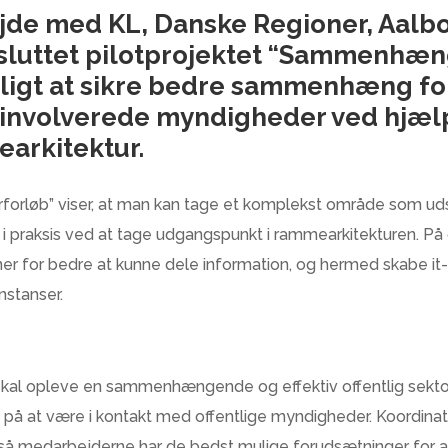
ejde med KL, Danske Regioner, Aal
fsluttet pilotprojektet “Sammenhæ
muligt at sikre bedre sammenhæng f
involverede myndigheder ved hjæl
arkitektur.
rløb” viser, at man kan tage et komplekst område som uds
 i praksis ved at tage udgangspunkt i rammearkitekturen. P
ner for bedre at kunne dele information, og hermed skabe
nstanser.
 skal opleve en sammenhængende og effektiv offentlig sektor
id på at være i kontakt med offentlige myndigheder. Koordin
, så medarbejderne har de bedst mulige forudsætninger for a