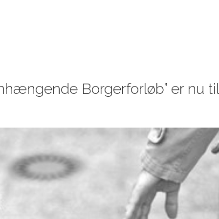
KONSULENTYDELSER
DIGITALE LØSNINGER
PROJEKTE
ængende Borgerforløb” er nu ti