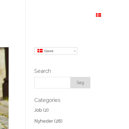
R
NYHEDER
OM OS
PRIVATLIVSPOLITIK
DANSK
Dansk
Search
Categories
Job
(2)
Nyheder
(28)